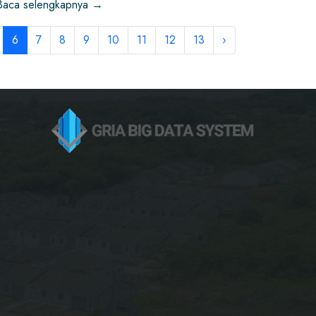
Baca selengkapnya →
6
7
8
9
10
11
12
13
›