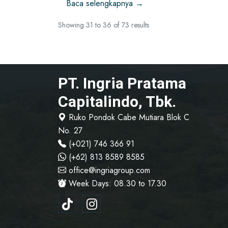
Baca selengkapnya →
Showing
31
to
36
of
73
results
PT. Ingria Pratama
Capitalindo, Tbk.
Ruko Pondok Cabe Mutiara Blok C
No. 27
(+021) 746 366 91
(+62) 813 8589 8585
office@ingriagroup.com
Week Days: 08.30 to 17.30