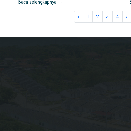
Baca selengkapnya →
‹
1
2
3
4
5