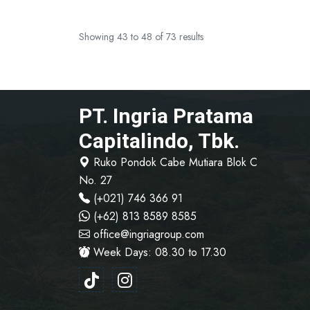
Showing
43
to
48
of
73
results
PT. Ingria Pratama
Capitalindo, Tbk.
Ruko Pondok Cabe Mutiara Blok C
No. 27
(+021) 746 366 91
(+62) 813 8589 8585
office@ingriagroup.com
Week Days: 08.30 to 17.30