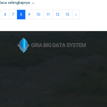
Baca selengkapnya →
6
7
8
9
10
11
12
13
›