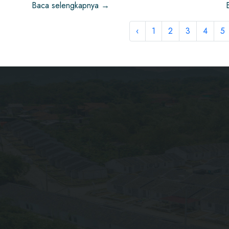
Baca selengkapnya →
‹
1
2
3
4
5